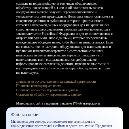
согласие на их дальнейшую, в том числе обезличенную,
обработку, после которой вы или иной пользователь вашего
оборудования можете получить персонализированное и
уникальное торговое предложение. Пользуясь нашим сервисом вы
совершаете действия в публичном интернет- пространстве и
согласны с передачей данных оборудования для их хранения без
сопоставления с персональными данными, как они понимаются в
законодательстве Российской Федерации, и для их сопоставления с
открытыми данными, либо с данными, которые предоставлены
прежде вашим оборудованием, либо Вами, на иных сервисах. Если
вы считаете, что не настроили оборудование для использования в
публичном интернет-пространстве в соответствии с вашими
интересами, не пользуйтесь нашим сервисом, поскольку его
использование вами мы расцениваем как добровольное
информированное согласие на действия, перечисленные выше, и
подтверждение вами этого согласия через оборудование, которое
вы используете.
Лицензия на осуществление медицинской деятельности
Политика конфиденциальности
Политика обработки персональных данных
Согласие на обработку персональных данных
Материалы с сайта защищены законом РФ об авторских и
смежных правах.
Копирование запрещено. Сайт не является договором офферты.
Файлы cookie
Мы используем cookies, это позволяет нам анализировать
Лицензия - № Л041-01137-77/00754324. Все права защищены
взаимодействие посетителей с сайтом и делать его лучше. Продолжая