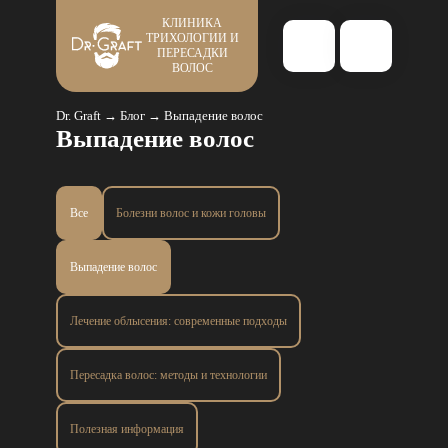
КЛИНИКА
ТРИХОЛОГИИ И
ПЕРЕСАДКИ
ВОЛОС
Dr. Graft
→
Блог
→
Выпадение волос
Выпадение волос
Все
Болезни волос и кожи головы
Выпадение волос
Лечение облысения: современные подходы
Пересадка волос: методы и технологии
Полезная информация