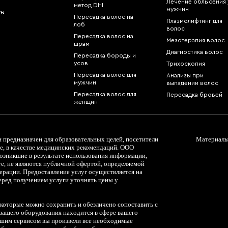
Лечение облысения 
метод DHI
мужчин
ты
Пересадка волос на
Плазмолифтинг для
лоб
волос
Пересадка волос на
Мезотерапия волос
шрам
Диагностика волос
Пересадка бороды и
усов
Трихоскопия
Пересадка волос для
Анализы при
мужчин
выпадении волос
Пересадка волос для
Пересадка бровей
женщин
предназначен для образовательных целей, посетители
Материалы 
е, в качестве медицинских рекомендаций. ООО
возникшие в результате использования информации,
те, не являются публичной офертой, определяемой
ерации. Предоставление услуг осуществляется на
еред получением услуги уточнять цены у
 которые можно сохранить и обезличено сопоставить с
ашего оборудования находится в сфере вашего
нашим сервисом вы произвели все необходимые