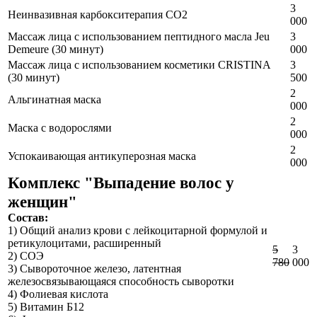
3
Неинвазивная карбокситерапия СО2
000
Массаж лица с использованием пептидного масла Jeu
3
Demeure (30 минут)
000
Массаж лица с использованием косметики CRISTINA
3
(30 минут)
500
2
Альгинатная маска
000
2
Маска с водорослями
000
2
Успокаивающая антикуперозная маска
000
Комплекс "Выпадение волос у
женщин"
Состав:
1) Общий анализ крови с лейкоцитарной формулой и
ретикулоцитами, расширенный
5
3
2) СОЭ
780
000
3) Cывороточное железо, латентная
железосвязывающаяся способность сыворотки
4) Фолиевая кислота
5) Витамин Б12