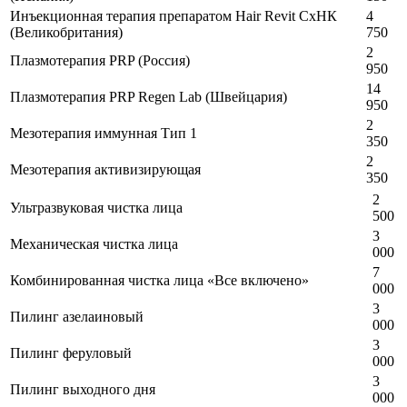
Инъекционная терапия препаратом Hair Revit CxHК
4
(Великобритания)
750
2
Плазмотерапия PRP (Россия)
950
14
Плазмотерапия PRP Regen Lab (Швейцария)
950
2
Мезотерапия иммунная Тип 1
350
2
Мезотерапия активизирующая
350
2
Ультразвуковая чистка лица
500
3
Механическая чистка лица
000
7
Комбинированная чистка лица «Все включено»
000
3
Пилинг азелаиновый
000
3
Пилинг феруловый
000
3
Пилинг выходного дня
000