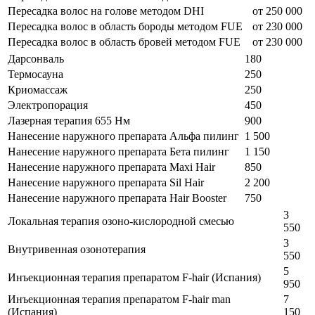
Пересадка волос на голове методом DHI
от 250 000
Пересадка волос в область бороды методом FUE
от 230 000
Пересадка волос в область бровей методом FUE
от 230 000
Дарсонваль
180
Термосауна
250
Криомассаж
250
Электропорация
450
Лазерная терапия 655 Нм
900
Нанесение наружного препарата Альфа пилинг
1 500
Нанесение наружного препарата Бета пилинг
1 150
Нанесение наружного препарата Maxi Hair
850
Нанесение наружного препарата Sil Hair
2 200
Нанесение наружного препарата Hair Booster
750
3
Локальная терапия озоно-кислородной смесью
550
3
Внутривенная озонотерапия
550
5
Инъекционная терапия препаратом F-hair (Испания)
950
Инъекционная терапия препаратом F-hair man
7
(Испания)
150