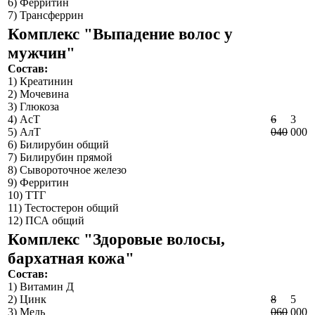
6) Ферритин
7) Трансферрин
Комплекс "Выпадение волос у
мужчин"
Состав:
1) Креатинин
2) Мочевина
3) Глюкоза
4) АсТ
6
3
5) АлТ
040
000
6) Билирубин общий
7) Билирубин прямой
8) Сывороточное железо
9) Ферритин
10) ТТГ
11) Тестостерон общий
12) ПСА общий
Комплекс "Здоровые волосы,
бархатная кожа"
Состав:
1) Витамин Д
2) Цинк
8
5
3) Медь
060
000