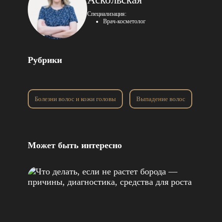
Специализация:
Врач-косметолог
Рубрики
Болезни волос и кожи головы
Выпадение волос
Лечен
Может быть интересно