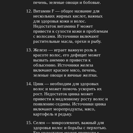
печень, зеленые овощи и бобовые.
Витамин F — общее название для
нескольких жирных кислот, важных
для здоровья кожи и волос.
Недостаток витамина F может
привести к сухости кожи и проблемам
с волосами. Источники включают
растительные масла, орехи и рыбу.
Железо — играет важную роль в
красоте волос, его дефицит может
вызвать анемию и привести к
облысению. Источники железа
включают красное мясо, печень,
зеленые овощи и яичные желтки.
Цинк — необходим для здоровых
волос и может помочь ускорить их
рост. Недостаток цинка может
привести к медленному росту волос и
появлению седины. Источники цинка
включают морепродукты, мясо,
картофель и редьку.
Селен — микроэлемент, важный для
здоровья волос и борьбы с перхотью.
Его недостаток может привести к