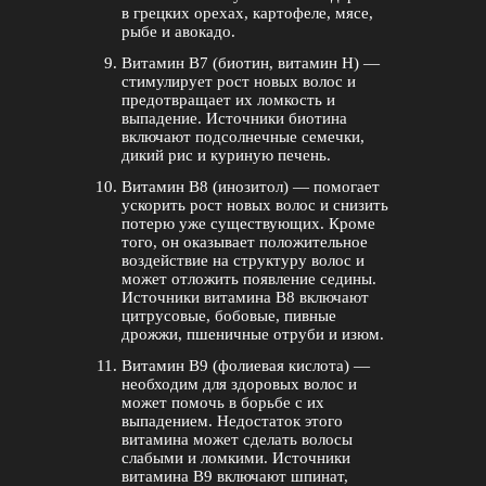
в грецких орехах, картофеле, мясе,
рыбе и авокадо.
Витамин B7 (биотин, витамин H) —
стимулирует рост новых волос и
предотвращает их ломкость и
выпадение. Источники биотина
включают подсолнечные семечки,
дикий рис и куриную печень.
Витамин B8 (инозитол) — помогает
ускорить рост новых волос и снизить
потерю уже существующих. Кроме
того, он оказывает положительное
воздействие на структуру волос и
может отложить появление седины.
Источники витамина B8 включают
цитрусовые, бобовые, пивные
дрожжи, пшеничные отруби и изюм.
Витамин B9 (фолиевая кислота) —
необходим для здоровых волос и
может помочь в борьбе с их
выпадением. Недостаток этого
витамина может сделать волосы
слабыми и ломкими. Источники
витамина B9 включают шпинат,