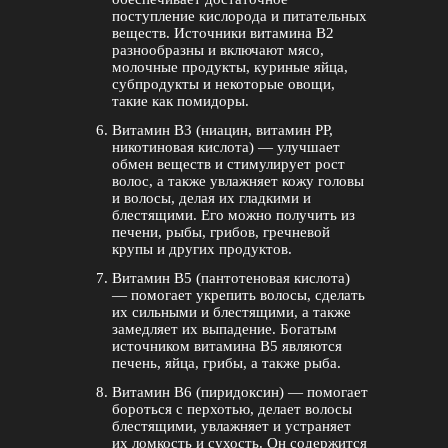
поступление кислорода и питательных
веществ. Источники витамина В2
разнообразны и включают мясо,
молочные продукты, куриные яйца,
субпродукты и некоторые овощи,
такие как помидоры.
Витамин B3 (ниацин, витамин РР,
никотиновая кислота) — улучшает
обмен веществ и стимулирует рост
волос, а также увлажняет кожу головы
и волосы, делая их гладкими и
блестящими. Его можно получить из
печени, рыбы, грибов, гречневой
крупы и других продуктов.
Витамин B5 (пантотеновая кислота)
— помогает укрепить волосы, сделать
их сильными и блестящими, а также
замедляет их выпадение. Богатым
источником витамина B5 являются
печень, яйца, грибы, а также рыба.
Витамин B6 (пиридоксин) — помогает
бороться с перхотью, делает волосы
блестящими, увлажняет и устраняет
их ломкость и сухость. Он содержится