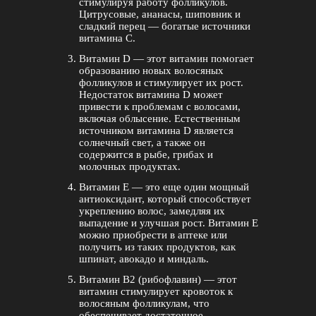
стимулируя работу фолликулов.
Цитрусовые, ананасы, шиповник и
сладкий перец — богатые источники
витамина С.
Витамин D — этот витамин помогает
образованию новых волосяных
фолликулов и стимулирует их рост.
Недостаток витамина D может
привести к проблемам с волосами,
включая облысение. Естественным
источником витамина D является
солнечный свет, а также он
содержится в рыбе, грибах и
молочных продуктах.
Витамин Е — это еще один мощный
антиоксидант, который способствует
укреплению волос, замедляя их
выпадение и улучшая рост. Витамин Е
можно приобрести в аптеке или
получить из таких продуктов, как
шпинат, авокадо и миндаль.
Витамин B2 (рибофлавин) — этот
витамин стимулирует кровоток к
волосяным фолликулам, что
обеспечивает достаточное