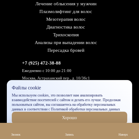
Лечение облысения у мужчин
Плазмолифтинг для волос
Мезотерапия волос
Диагностика волос
Трихоскопия
Анализы при выпадении волос
Пересадка бровей
+7 (925) 472-38-88
Ежедневно с 10:00 до 21:00
Москва, Астраханский пер., д. 10/36с1
Файлы cookie
ПОКАЗАТЬ НА КАРТЕ
Мы используем cookies, это позволяет нам анализировать
Задать вопрос специалисту
взаимодействие посетителей с сайтом и делать его лучше. Продолжая
пользоваться сайтом, вы соглашаетесь на обработку персональных
данных в соответствии c
Политикой обработки персональных данных
Напишите нам,
Хорошо
мы всегда онлайн
Данный сайт носит исключительно информационный характер и
Звонок
Запись
Наверх
предназначен для образовательных целей, посетители сайта не