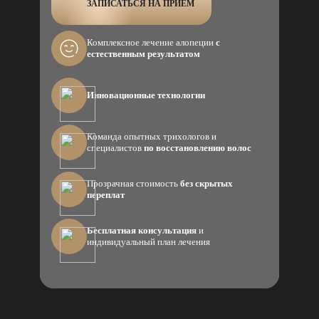
ЗАПИСАТЬСЯ НА ПРИЕМ
Комплексное лечение алопеции
с
естественным результатом
Инновационные технологии
Команда опытных трихологов и
специалистов
по восстановлению волос
Прозрачная стоимость
без скрытых
переплат
Бесплатная консультация
и
индивидуальный план лечения