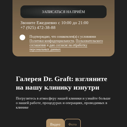
ЗАПИСАТЬСЯ НА ПРИЁМ
Звоните Ежедневно с 10:00 до 21:00
+7 (925) 472-38-88
Полина Сергеевна
Подтверждаю, что ознакомлен(а) с условиями
Аскольская
Политики конфиденциальности
,
Пользовательского
Врач-косметолог
соглашения
и
даю согласие на обработку
персональных данных
Галерея Dr. Graft: взгляните
на нашу клинику изнутри
Погрузитесь в атмосферу нашей клиники и узнайте больше
о нашей работе, процедурах и операциях, проводимых в
клинике
Видео
Фото