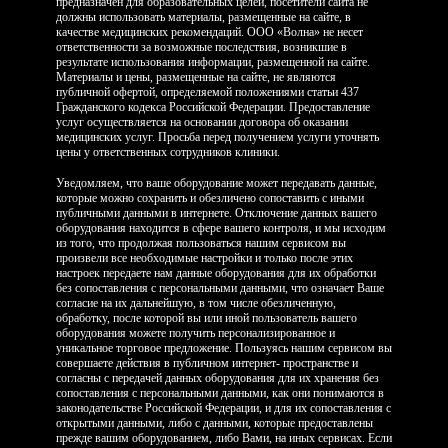
предназначен для образовательных целей, посетители сайта не
должны использовать материалы, размещенные на сайте, в
качестве медицинских рекомендаций. ООО «Волна» не несет
ответственности за возможные последствия, возникшие в
результате использования информации, размещенной на сайте.
Материалы и цены, размещенные на сайте, не являются
публичной офертой, определяемой положениями статьи 437
Гражданского кодекса Российской Федерации. Предоставление
услуг осуществляется на основании договора об оказании
медицинских услуг. Просьба перед получением услуги уточнять
цены у ответственных сотрудников клиники.
Уведомляем, что ваше оборудование может передавать данные,
которые можно сохранить и обезличено сопоставить с иными
публичными данными в интернете. Отключение данных вашего
оборудования находится в сфере вашего контроля, и мы исходим
из того, что продолжая пользоваться нашим сервисом вы
произвели все необходимые настройки и только после этих
настроек передаете нам данные оборудования для их обработки
без сопоставления с персональными данными, что означает Ваше
согласие на их дальнейшую, в том числе обезличенную,
обработку, после которой вы или иной пользователь вашего
оборудования можете получить персонализированное и
уникальное торговое предложение. Пользуясь нашим сервисом вы
совершаете действия в публичном интернет- пространстве и
согласны с передачей данных оборудования для их хранения без
сопоставления с персональными данными, как они понимаются в
законодательстве Российской Федерации, и для их сопоставления с
открытыми данными, либо с данными, которые предоставлены
прежде вашим оборудованием, либо Вами, на иных сервисах. Если